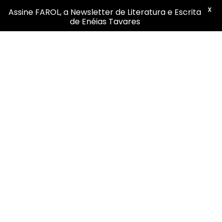
X
Assine FAROL, a Newsletter de Literatura e Escrita
de Enéias Tavares
Infográfico Timeline Literatura
Greco-Latina
/
/
/
29 de abril de 2020
0 Comentários
em
Infográficos
por
Enéias