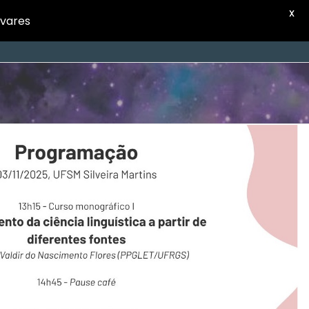
X
avares