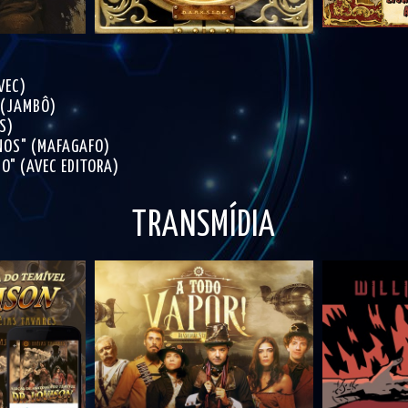
VEC)
 (JAMBÔ)
S)
NOS" (MAFAGAFO)
O" (AVEC EDITORA)
TRANSMÍDIA